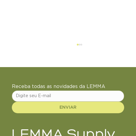
Receba todas as novidades da LEMMA
ENVIAR
Akkermansia muciniphila Probiótico
de próxima geração: Um novo aliado
LEMMA Supply
para uma saúde metabólica e
intestinal!