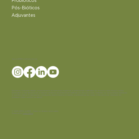
Probióticos
Pós-Bióticos
Adjuvantes
Siga a LEMMA nas Redes Sociais
Disclaimer:
Conteúdo dirigido exclusivamente às farmácias magistrais e profissionais habilitados da área da saúde. Possui caráter
informativo e não dispensa da avaliação criteriosa do profissional habilitado da área da saúde, mediante as necessidades individuais
e a prática clínica. A reprodução e divulgação deste material é restrita a profissionais da saúde e não deve ser veiculada em
quaisquer mídias escritas ou digitais.
© 2025 LEMMA SUPPLY - Todos os direitos reservados.
Produced by
Verity Digital