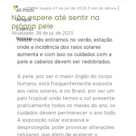
LEMMA Supply
27 de jul. de 2025
3 min de leitura
All Posts
Não espere até sentir na
Artigos
própria pele
Eventos
Atualizado:
28 de jul. de 2025
Notícias
Neste mês entramos no verão, estação 
onde a incidência dos raios solares 
aumenta e com isso os cuidados com a 
pele e cabelos devem ser redobrados.
A pele, por ser o maior órgão do corpo 
humano, está frequentemente exposta 
aos raios solares, e no Brasil, por ser um 
país tropical onde temos o sol presente 
praticamente todos os meses do ano, os 
cuidados devem permanecer o ano todo. 
A exposição solar excessiva e 
desprotegida, pode provocar alterações 
celulares, que além de acelerar o 