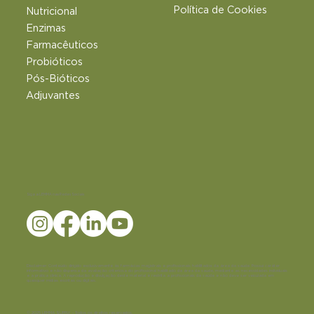
Política de Cookies
Nutricional
Enzimas
Farmacêuticos
Probióticos
Pós-Bióticos
Adjuvantes
Siga a LEMMA nas Redes Sociais
Disclaimer:
Conteúdo dirigido exclusivamente às farmácias magistrais e profissionais habilitados da área da saúde. Possui caráter
informativo e não dispensa da avaliação criteriosa do profissional habilitado da área da saúde, mediante as necessidades individuais
e a prática clínica. A reprodução e divulgação deste material é restrita a profissionais da saúde e não deve ser veiculada em
quaisquer mídias escritas ou digitais.
© 2025 LEMMA SUPPLY - Todos os direitos reservados.