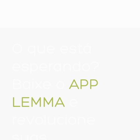
farmacêutica
O que está
esperando?
Baixe o
APP
LEMMA
e
revolucione
suas