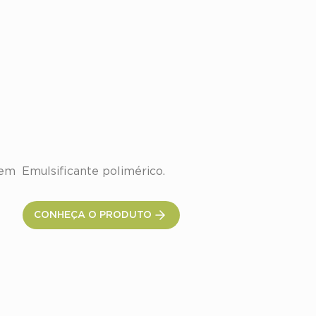
Pemulen™ TR-2
em 
Emulsificante polimérico.
CONHEÇA O PRODUTO