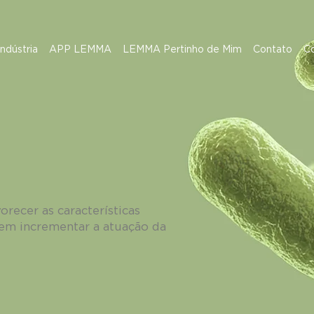
Indústria
APP LEMMA
LEMMA Pertinho de Mim
Contato
C
orecer as características
dem incrementar a atuação da