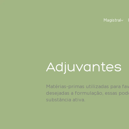
Magistral
Adjuvantes
Matérias-primas utilizadas para fav
desejadas a formulação, essas po
substância ativa.