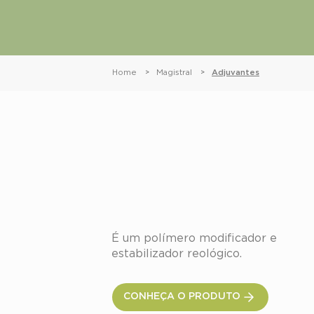
Home
Magistral
Adjuvantes
>
>
Carbopol® Ultrez 20
polímero
É um polímero modificador e 
estabilizador reológico.
CONHEÇA O PRODUTO