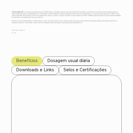
Zymo Radical®
é a Superóxido dismutase (SOD) tópica estabilizada em betaciclodextrinas. Reduz a inflamação através da modulação da
expressão de fatores angiogênicos e mediadores inflamatórios via supressão do fator induzível de hipóxia – 1α, da proteína quinase C (PKC) e da
expressão NF–kB. devido a este mecanismo de ação, a SOD é capaz de inibir a expressão de VEGF e MMPs (aumentando a expressão do inibidor
tecidual de metaloproteinase da matriz).
Potente ação antioxidante e hidratante, reduz a inflamação, evita a formação de rugas e linhas de expressão, proporcionando aparência
saudável à pele. Além disso, reduz de forma significativa os danos causados pela radiação UV.
Posologia sugerida:
2 a 4 %
Benefícios
Dosagem usual diária
Downloads e Links
Selos e Certificações