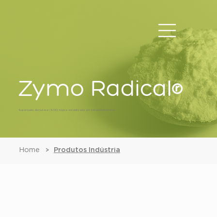
Zymo Radical®
Superóxido dismutase (SOD) tópica estabilizada em betaciclodextrinas
Home
Produtos Indústria
>
Zymo Radical®