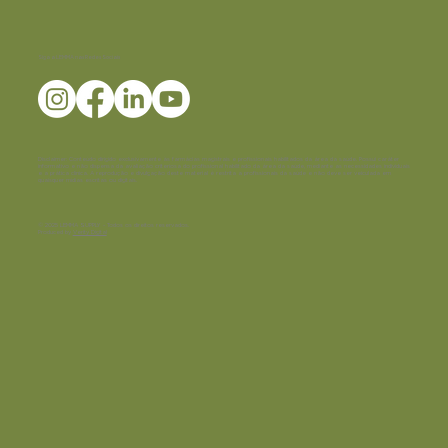
Siga a LEMMA nas Redes Sociais
Disclaimer:
Conteúdo dirigido exclusivamente às farmácias magistrais e profissionais habilitados da área da saúde. Possui caráter
informativo e não dispensa da avaliação criteriosa do profissional habilitado da área da saúde, mediante as necessidades individuais
e a prática clínica. A reprodução e divulgação deste material é restrita a profissionais da saúde e não deve ser veiculada em
quaisquer mídias escritas ou digitais.
© 2025 LEMMA SUPPLY - Todos os direitos reservados.
Produced by
Verity Digital