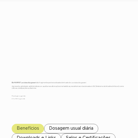
Bio MAMPs®
Lactobacillus
gasseri
Bio MAMPs®
Lactobacillus gasseri
são fragmentos proteicos lisados derivado de
Lactobacillus gasseri.
Apresenta atividade antimicrobiana e auxilia nas alterações metabólicas, nos sintomas relacionados à SII (Síndrome do Intestino Irritável) como
cólicas, constipação ou diarreia.
Posologia sugerida:
25 a 100 mg ao dia
Benefícios
Dosagem usual diária
Downloads e Links
Selos e Certificações