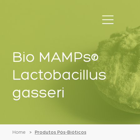
Bio MAMPs®
Lactobacillus
gasseri
Home
Produtos Pós-Bióticos
>