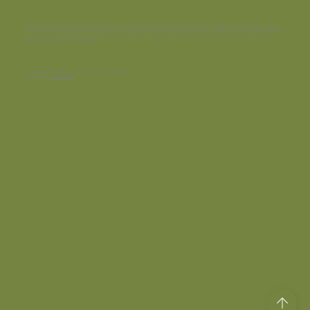
Disclaimer:
Conteúdo dirigido exclusivamente às farmácias magistrais e profissionais habilitados da área da saúde. Possui caráter
informativo e não dispensa da avaliação criteriosa do profissional habilitado da área da saúde, mediante as necessidades individuais
e a prática clínica. A reprodução e divulgação deste material é restrita a profissionais da saúde e não deve ser veiculada em
quaisquer mídias escritas ou digitais.
© 2025 LEMMA SUPPLY - Todos os direitos reservados.
Produced by
Verity Digital