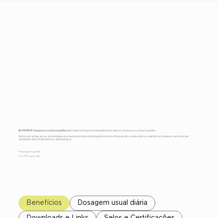
Bio MAMPs®
Streptococcus
thermophillus
Bio MAMPs®
Streptococcus thermophillus
são fragmentos proteicos lisados derivado de
Streptococcus thermophillus.
Reforçam a barreira e a imunidade da mucosa intestinal, diminuindo nível de inflamação e reduzindo a resistência à insulina. Apresentam
atividade anti-inflamatória e antialérgica.
Posologia sugerida:
25 a 100 mg ao dia
Benefícios
Dosagem usual diária
Downloads e Links
Selos e Certificações