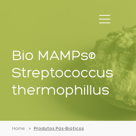
Bio MAMPs®
Streptococcus
thermophillus
Home
Produtos Pós-Bióticos
>