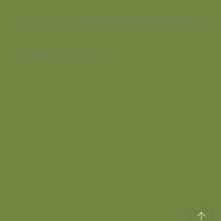
Disclaimer:
Conteúdo dirigido exclusivamente às farmácias magistrais e profissionais habilitados da área da saúde. Possui caráter
informativo e não dispensa da avaliação criteriosa do profissional habilitado da área da saúde, mediante as necessidades individuais
e a prática clínica. A reprodução e divulgação deste material é restrita a profissionais da saúde e não deve ser veiculada em
quaisquer mídias escritas ou digitais.
© 2025 LEMMA SUPPLY - Todos os direitos reservados.
Produced by
Verity Digital