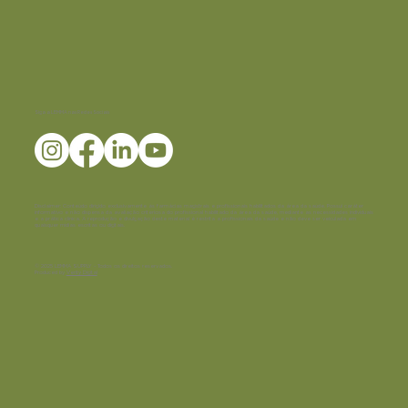
Siga a LEMMA nas Redes Sociais
Disclaimer:
Conteúdo dirigido exclusivamente às farmácias magistrais e profissionais habilitados da área da saúde. Possui caráter
informativo e não dispensa da avaliação criteriosa do profissional habilitado da área da saúde, mediante as necessidades individuais
e a prática clínica. A reprodução e divulgação deste material é restrita a profissionais da saúde e não deve ser veiculada em
quaisquer mídias escritas ou digitais.
© 2025 LEMMA SUPPLY - Todos os direitos reservados.
Produced by
Verity Digital