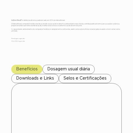
Active Olea®
Active Olea®
é obtido da oliveira, padronizado em 10% de hidroxitirosol.
O hidroxitirosol, composto fenólico da oliva, devido a sua ação no sistema antioxidante das células, contribui positivamente para a saúde cutânea,
proporcionando aumento da hidratação, melhora da textura e uniformização do tom de pele.
A capacidade antioxidante de compostos fenólicos é amplamente conhecida, assim como os benefícios relacionados à saúde e bem estar como
um todo.
Posologia sugerida:
50 a 300 mg ao dia
Benefícios
Dosagem usual diária
Downloads e Links
Selos e Certificações