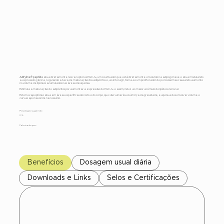
Adifyline®
peptide
Adifyline® peptide
atua diretamente nos receptores PGC-1α, um coativador que está diretamente envolvido na adipogênese e atua modulando
a expressão gênica, regulando a taxa de maturação dos adipócitos e, ao interagir, torna-se um proliferador de peroxissomas causando aumento
no volume de lipídeos acumulados nas áreas desejadas.
Estimula a maturação de adipócitos por aumentar a expressão de PGC-1α e assim, induz ao maior acúmulo de lipídeos no local.
Este hexapeptídeo atua em áreas específicas do rosto e do corpo, que são vulneráveis à força da gravidade, e ajuda a desenvolver volume e
curvas apenas onde necessário.
Posologia sugerida:
2 %
Fabricado por:
Benefícios
Dosagem usual diária
Downloads e Links
Selos e Certificações