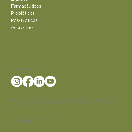
Farmacêuticos
Probióticos
Pós-Bióticos
Adjuvantes
Siga a LEMMA nas Redes Sociais
Disclaimer:
Conteúdo dirigido exclusivamente às farmácias magistrais e profissionais habilitados da área da saúde. Possui caráter
informativo e não dispensa da avaliação criteriosa do profissional habilitado da área da saúde, mediante as necessidades individuais
e a prática clínica. A reprodução e divulgação deste material é restrita a profissionais da saúde e não deve ser veiculada em
quaisquer mídias escritas ou digitais.
© 2025 LEMMA SUPPLY - Todos os direitos reservados.
Produced by
Verity Digital