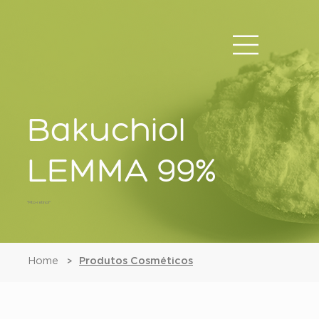
Bakuchiol
LEMMA 99%
"Fito-retinol"
Home
Produtos Cosméticos
>