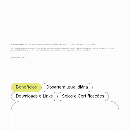
Bakuchiol
LEMMA 99%
Bakuchiol LEMMA 99%
é um monoterpeno fenólico extraído da planta
Psoralea corylifolia
, com atividade
“Fito-retinol”
.
Age na inibição das enzimas pró-inflamatórias, modula genes importantes da estrutura cutânea, possui propriedade antioxidante, previne a
peroxidação lipídica, que reduz a degradação das estruturas da derme, mantendo a pele firme e saudável.
Posologia sugerida:
0,5 a 1 %
Benefícios
Dosagem usual diária
Downloads e Links
Selos e Certificações