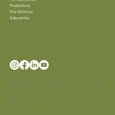
Probióticos
Pós-Bióticos
Adjuvantes
Siga a LEMMA nas Redes Sociais
Disclaimer:
Conteúdo dirigido exclusivamente às farmácias magistrais e profissionais habilitados da área da saúde. Possui caráter
informativo e não dispensa da avaliação criteriosa do profissional habilitado da área da saúde, mediante as necessidades individuais
e a prática clínica. A reprodução e divulgação deste material é restrita a profissionais da saúde e não deve ser veiculada em
quaisquer mídias escritas ou digitais.
© 2025 LEMMA SUPPLY - Todos os direitos reservados.
Produced by
Verity Digital