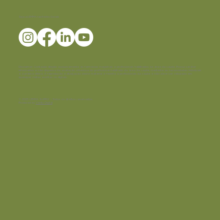
Siga a LEMMA nas Redes Sociais
Disclaimer:
Conteúdo dirigido exclusivamente às farmácias magistrais e profissionais habilitados da área da saúde. Possui caráter
informativo e não dispensa da avaliação criteriosa do profissional habilitado da área da saúde, mediante as necessidades individuais
e a prática clínica. A reprodução e divulgação deste material é restrita a profissionais da saúde e não deve ser veiculada em
quaisquer mídias escritas ou digitais.
© 2025 LEMMA SUPPLY - Todos os direitos reservados.
Produced by
Verity Digital