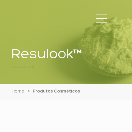
Resulook™
advanced botanical ingredient
Home
Produtos Cosméticos
>
Resulook™