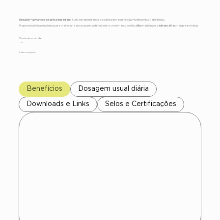
Resulook™ advanced botanical ingredient
é um extrato botânico da planta de ressurreição Myrothamnus flabellifolius.
Proporciona folículos nutridos para melhorar a ancoragem, a densidade e crescimento dos fios,
cílios
mais longos e
sobrancelhas
mais preenchidas.
Posologia sugerida:
2 %
Fabricado por:
Benefícios
Dosagem usual diária
Downloads e Links
Selos e Certificações