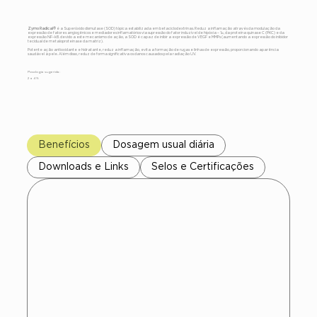
Zymo Radical®
é a Superóxido dismutase (SOD) tópica estabilizada em betaciclodextrinas. Reduz a inflamação através da modulação da
expressão de fatores angiogênicos e mediadores inflamatórios via supressão do fator induzível de hipóxia – 1α, da proteína quinase C (PKC) e da
expressão NF–kB. devido a este mecanismo de ação, a SOD é capaz de inibir a expressão de VEGF e MMPs (aumentando a expressão do inibidor
tecidual de metaloproteinase da matriz).
Potente ação antioxidante e hidratante, reduz a inflamação, evita a formação de rugas e linhas de expressão, proporcionando aparência
saudável à pele. Além disso, reduz de forma significativa os danos causados pela radiação UV.
Posologia sugerida:
2 a 4 %
Benefícios
Dosagem usual diária
Downloads e Links
Selos e Certificações