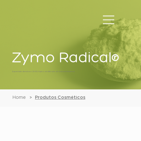
Zymo Radical®
Superóxido dismutase (SOD) tópica estabilizada em betaciclodextrinas
Home
Produtos Cosméticos
>
Zymo Radical®