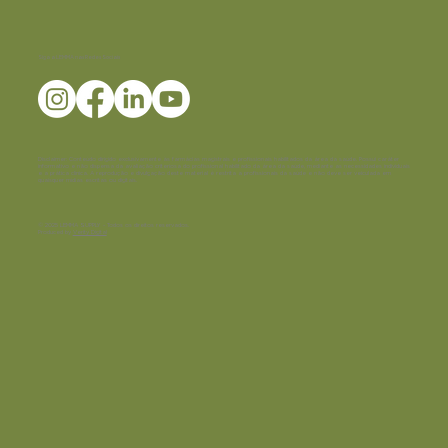
Siga a LEMMA nas Redes Sociais
Disclaimer:
Conteúdo dirigido exclusivamente às farmácias magistrais e profissionais habilitados da área da saúde. Possui caráter
informativo e não dispensa da avaliação criteriosa do profissional habilitado da área da saúde, mediante as necessidades individuais
e a prática clínica. A reprodução e divulgação deste material é restrita a profissionais da saúde e não deve ser veiculada em
quaisquer mídias escritas ou digitais.
© 2025 LEMMA SUPPLY - Todos os direitos reservados.
Produced by
Verity Digital