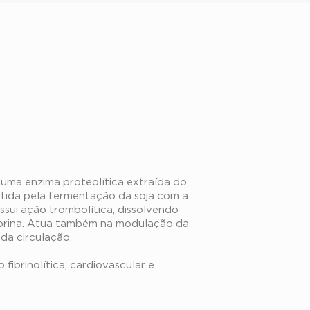
inase
 uma enzima proteolítica extraída do
btida pela fermentação da soja com a
ossui ação trombolítica, dissolvendo
ibrina. Atua também na modulação da
 da circulação.
fibrinolítica, cardiovascular e
.