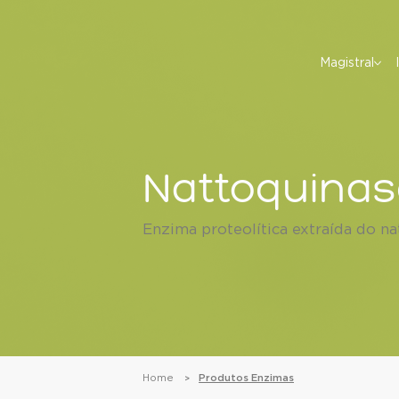
Magistral
Nattoquina
Enzima proteolítica extraída do na
Home
Produtos Enzimas
>