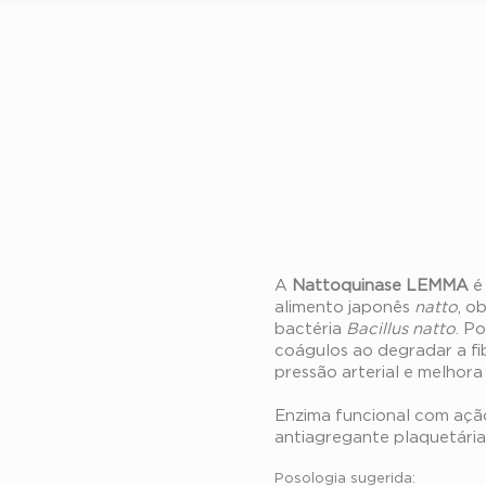
Nattoqu
LEMMA
A
Nattoquinase LEMMA
é
alimento japonês
natto
, o
bactéria
Bacillus natto
. P
coágulos ao degradar a f
pressão arterial e melhora
Enzima funcional com ação 
antiagregante plaquetária
Posologia sugerida: