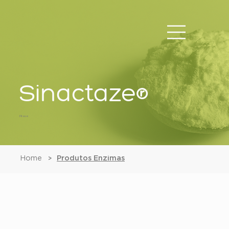
Sinactaze®
Fitase
Home
Produtos Enzimas
>
Sinactaze®