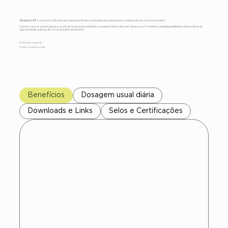
Sinactaze®
é a enzima (fitase) que degrada fitatos, compostos que bloqueiam a absorção de zinco no intestino.
Como o zinco é essencial para a eficácia da toxina botulínica, a suplementação com Sinactaze® melhora a biodisponibilidade desse mineral,
aumentando a duração e o efeito do tratamento.
Posologia sugerida:
3.000 a 6.000 U ao dia
Benefícios
Dosagem usual diária
Downloads e Links
Selos e Certificações