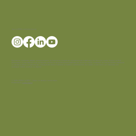
Siga a LEMMA nas Redes Sociais
Disclaimer:
Conteúdo dirigido exclusivamente às farmácias magistrais e profissionais habilitados da área da saúde. Possui caráter
informativo e não dispensa da avaliação criteriosa do profissional habilitado da área da saúde, mediante as necessidades individuais
e a prática clínica. A reprodução e divulgação deste material é restrita a profissionais da saúde e não deve ser veiculada em
quaisquer mídias escritas ou digitais.
© 2025 LEMMA SUPPLY - Todos os direitos reservados.
Produced by
Verity Digital