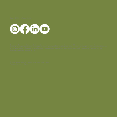
Siga a LEMMA nas Redes Sociais
Disclaimer:
Conteúdo dirigido exclusivamente às farmácias magistrais e profissionais habilitados da área da saúde. Possui caráter
informativo e não dispensa da avaliação criteriosa do profissional habilitado da área da saúde, mediante as necessidades individuais
e a prática clínica. A reprodução e divulgação deste material é restrita a profissionais da saúde e não deve ser veiculada em
quaisquer mídias escritas ou digitais.
© 2025 LEMMA SUPPLY - Todos os direitos reservados.
Produced by
Verity Digital