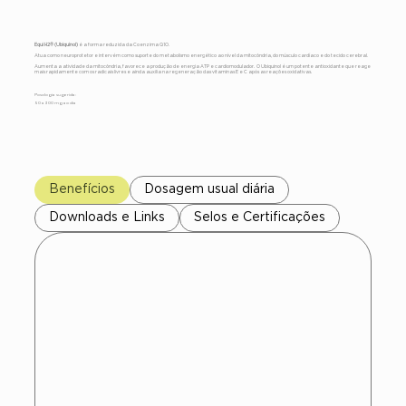
Equi H2® (Ubiquinol)
é a forma reduzida da Coenzima Q10.
Atua como neuroprotetor e intervém como suporte do metabolismo energético ao nível da mitocôndria, do músculo cardíaco e do tecido cerebral.
Aumenta a atividade da mitocôndria, favorece a produção de energia ATP e cardiomodulador. O Ubiquinol é um potente antioxidante que reage
mais rapidamente com os radicais livres e ainda auxilia na regeneração das vitaminas E e C após as reações oxidativas.
Posologia sugerida:
50 a 300 mg ao dia
Benefícios
Dosagem usual diária
Downloads e Links
Selos e Certificações