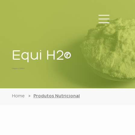
Equi H2®
Ubiquinol LEMMA
Home
Produtos Nutricional
>
Equi H2®