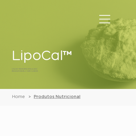
LipoCal™
CÁLCIO MICROENCAPSULADO
BIODISPONÍVEL E SEM SABOR
Home
Produtos Nutricional
>
LipoCal™