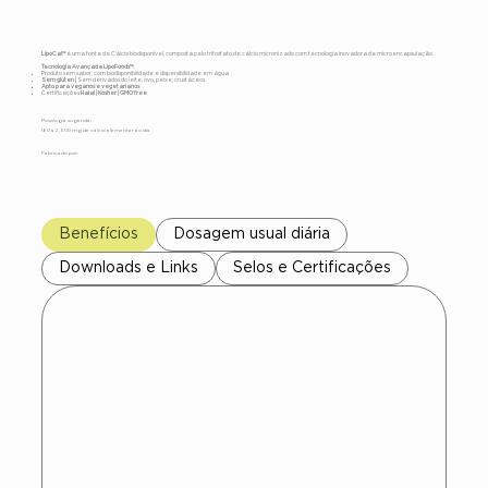
LipoCal™
é uma fonte de Cálcio biodisponível, composta pelo trifosfato de cálcio micronizado com tecnologia inovadora de microencapsulação.
Tecnologia Avançada LipoFoods™:
Produto sem sabor, com biodisponibilidade e dispersibilidade em água
Sem glúten |
Sem derivados do leite, ovo, peixe, crustáceos
Apto para veganos e vegetarianos
Certificações
Halal | Kosher | GMO free
Posologia sugerida:
180 a 2.500 mg de cálcio elementar ao dia
Fabricado por:
Benefícios
Dosagem usual diária
Downloads e Links
Selos e Certificações