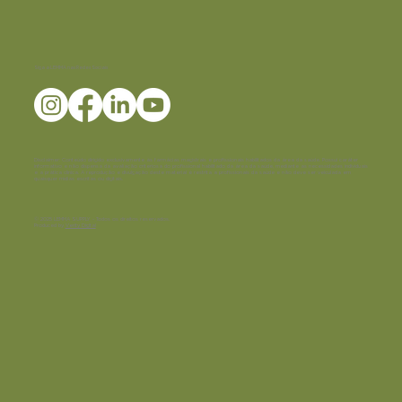
Siga a LEMMA nas Redes Sociais
Disclaimer:
Conteúdo dirigido exclusivamente às farmácias magistrais e profissionais habilitados da área da saúde. Possui caráter
informativo e não dispensa da avaliação criteriosa do profissional habilitado da área da saúde, mediante as necessidades individuais
e a prática clínica. A reprodução e divulgação deste material é restrita a profissionais da saúde e não deve ser veiculada em
quaisquer mídias escritas ou digitais.
© 2025 LEMMA SUPPLY - Todos os direitos reservados.
Produced by
Verity Digital