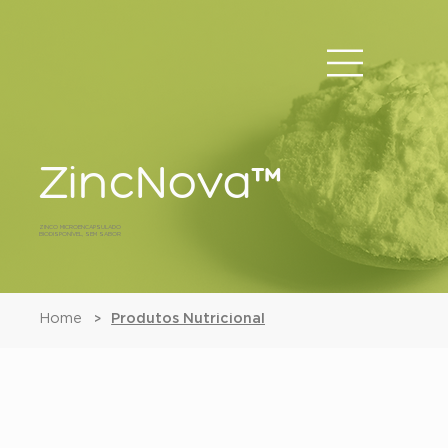
ZincNova™
ZINCO MICROENCAPSULADO
BIODISPONÍVEL, SEM SABOR
Home
Produtos Nutricional
>
ZincNova™