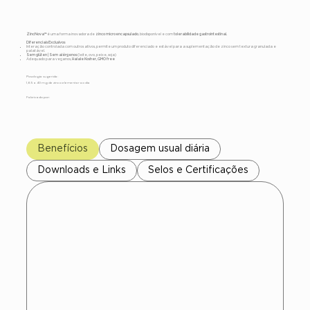
ZincNova™
é uma forma inovadora de
zinco microencapsulado
, biodisponível e com
tolerabilidade gastrointestinal.
Diferenciais Exclusivos
Interação controlada com outros ativos, permite um produto diferenciado e estável para a suplementação de zinco sem textura granulada e
palatável.
Sem glúten | Sem alérgenos
(leite, ovo, peixe, soja)
Adequado para veganos,
Halale Kosher, GMO free
Posologia sugerida:
1,65 a 40 mg de zinco elementar ao dia
Fabricado por:
Benefícios
Dosagem usual diária
Downloads e Links
Selos e Certificações