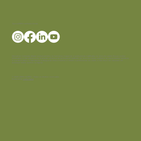
Siga a LEMMA nas Redes Sociais
Disclaimer:
Conteúdo dirigido exclusivamente às farmácias magistrais e profissionais habilitados da área da saúde. Possui caráter
informativo e não dispensa da avaliação criteriosa do profissional habilitado da área da saúde, mediante as necessidades individuais
e a prática clínica. A reprodução e divulgação deste material é restrita a profissionais da saúde e não deve ser veiculada em
quaisquer mídias escritas ou digitais.
© 2025 LEMMA SUPPLY - Todos os direitos reservados.
Produced by
Verity Digital