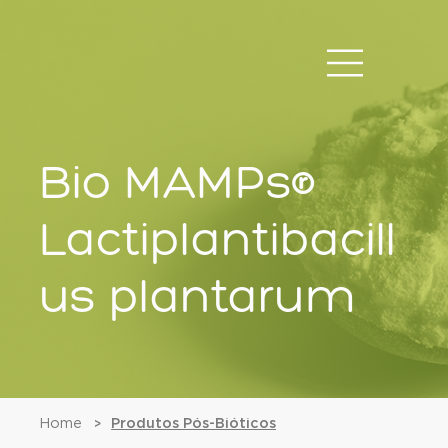
Bio MAMPs®
Lactiplantibacill
us plantarum
Home
Produtos Pós-Bióticos
>