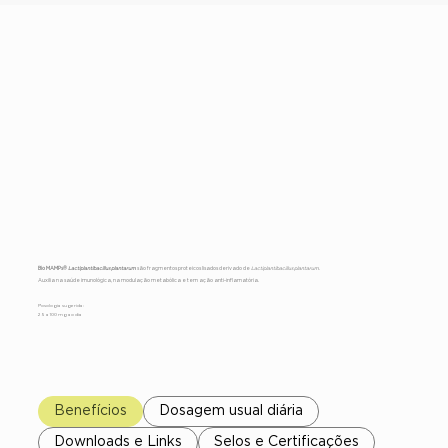
Bio MAMPs®
Lactiplantibacill
us plantarum
Bio MAMPs®
Lactiplantibacillus plantarum
são fragmentos proteicos lisados derivado de
Lactiplantibacillus plantarum.
Auxilia na saúde imunológica, na modulação metabólica e tem ação anti-inflamatória.
Posologia sugerida:
25 a 100 mg ao dia
Benefícios
Dosagem usual diária
Downloads e Links
Selos e Certificações