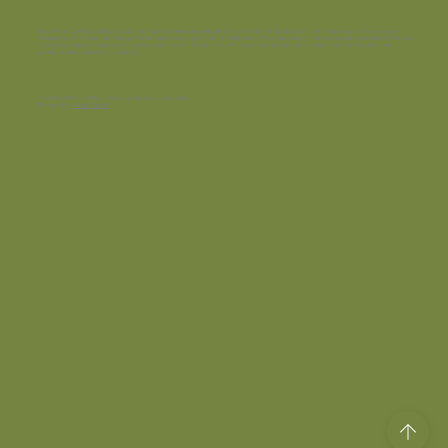
Disclaimer:
Conteúdo dirigido exclusivamente às farmácias magistrais e profissionais habilitados da área da saúde. Possui caráter
informativo e não dispensa da avaliação criteriosa do profissional habilitado da área da saúde, mediante as necessidades individuais
e a prática clínica. A reprodução e divulgação deste material é restrita a profissionais da saúde e não deve ser veiculada em
quaisquer mídias escritas ou digitais.
© 2025 LEMMA SUPPLY - Todos os direitos reservados.
Produced by
Verity Digital