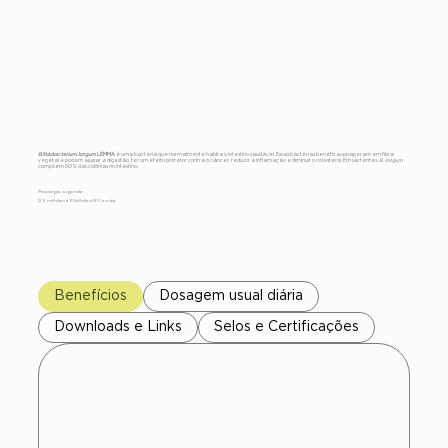
Bifidobacterium
longum LEMMA
Bifidobacterium longum
LEMMA
é uma bactéria que normalmente habita o intestino saudável. Essas bactérias benéficas prosperam em fibra
vegetal e podem ajudar a digestão, ter um efeito protetor contra o câncer, reduzir a inflamação e diminuir o colesterol. Em lactentes,
B. longum
compõem 90% das colônias no intestino.
Posologia sugerida:
125 milhões a 10 bilhões UFC ao dia
Benefícios
Dosagem usual diária
Downloads e Links
Selos e Certificações