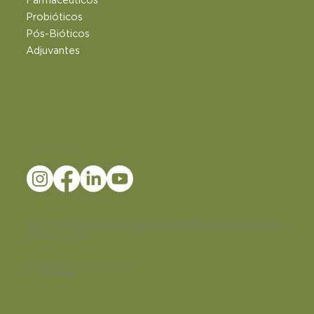
Farmacêuticos
Probióticos
Pós-Bióticos
Adjuvantes
Siga a LEMMA nas Redes Sociais
Disclaimer:
Conteúdo dirigido exclusivamente às farmácias magistrais e profissionais habilitados da área da saúde. Possui caráter
informativo e não dispensa da avaliação criteriosa do profissional habilitado da área da saúde, mediante as necessidades individuais
e a prática clínica. A reprodução e divulgação deste material é restrita a profissionais da saúde e não deve ser veiculada em
quaisquer mídias escritas ou digitais.
© 2025 LEMMA SUPPLY - Todos os direitos reservados.
Produced by
Verity Digital