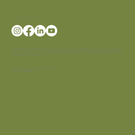
Siga a LEMMA nas Redes Sociais
Disclaimer:
Conteúdo dirigido exclusivamente às farmácias magistrais e profissionais habilitados da área da saúde. Possui caráter
informativo e não dispensa da avaliação criteriosa do profissional habilitado da área da saúde, mediante as necessidades individuais
e a prática clínica. A reprodução e divulgação deste material é restrita a profissionais da saúde e não deve ser veiculada em
quaisquer mídias escritas ou digitais.
© 2025 LEMMA SUPPLY - Todos os direitos reservados.
Produced by
Verity Digital