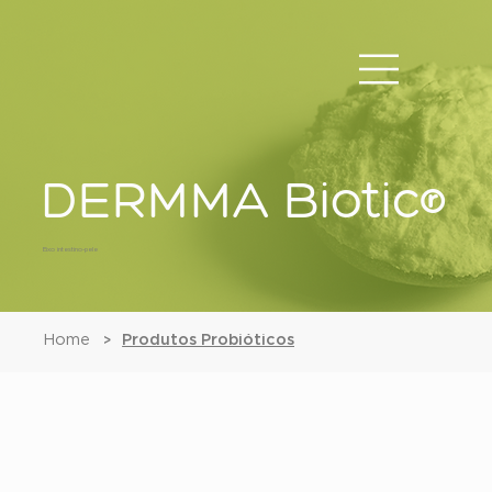
DERMMA Biotic®
Eixo intestino-pele
Home
Produtos Probióticos
>
DERMMA Biotic®