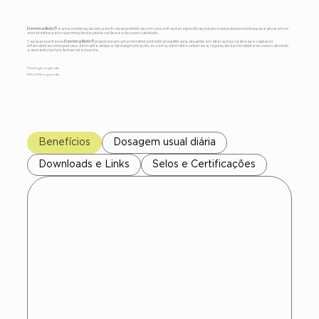
Dermma Biotic®
é uma combinação única de 8 cepas probióticas com concentrações específicas, balanceadas desenvolvidas para atuarem no
eixo intestino-pele na promoção da saúde cutânea e do couro cabeludo.
Cepas presentes no
Dermma Biotic®
proporcionam uma microbiota intestinal equilibrada, atuando em alterações cutâneas e capilares
inflamatórias como psoríase, dermatite atópica, hiperpigmentação, eczema, dermatite seborreica, regulação da microbiota do couro cabeludo
e aumento da função barreira da pele.
Posologia sugerida:
100 a 200 mg ao dia
Benefícios
Dosagem usual diária
Downloads e Links
Selos e Certificações