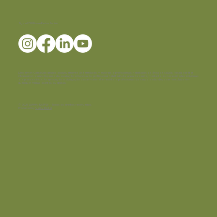
Siga a LEMMA nas Redes Sociais
Disclaimer:
Conteúdo dirigido exclusivamente às farmácias magistrais e profissionais habilitados da área da saúde. Possui caráter
informativo e não dispensa da avaliação criteriosa do profissional habilitado da área da saúde, mediante as necessidades individuais
e a prática clínica. A reprodução e divulgação deste material é restrita a profissionais da saúde e não deve ser veiculada em
quaisquer mídias escritas ou digitais.
© 2025 LEMMA SUPPLY - Todos os direitos reservados.
Produced by
Verity Digital