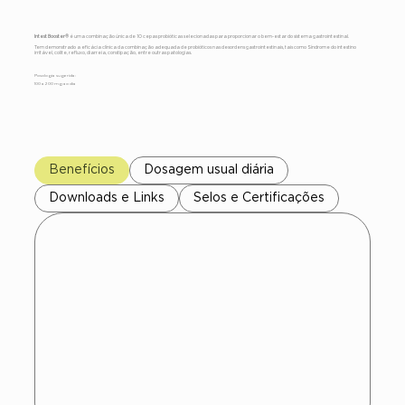
Intest Booster®
é uma combinação única de 10 cepas probióticas selecionadas para proporcionar o bem-estar do sistema gastrointestinal.
Tem demonstrado a eficácia clínica da combinação adequada de probióticos nas desordens gastrointestinais, tais como Síndrome do intestino
irritável, colite, refluxo, diarreia, constipação, entre outras patologias.
Posologia sugerida:
100 a 200 mg ao dia
Benefícios
Dosagem usual diária
Downloads e Links
Selos e Certificações