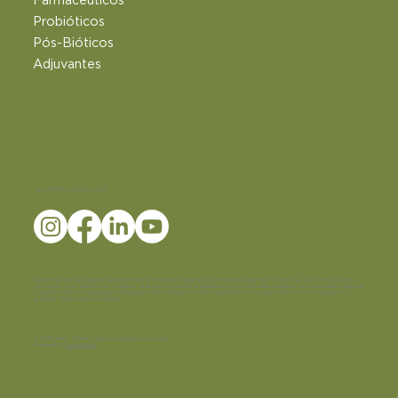
Farmacêuticos
Probióticos
Pós-Bióticos
Adjuvantes
Siga a LEMMA nas Redes Sociais
Disclaimer:
Conteúdo dirigido exclusivamente às farmácias magistrais e profissionais habilitados da área da saúde. Possui caráter
informativo e não dispensa da avaliação criteriosa do profissional habilitado da área da saúde, mediante as necessidades individuais
e a prática clínica. A reprodução e divulgação deste material é restrita a profissionais da saúde e não deve ser veiculada em
quaisquer mídias escritas ou digitais.
© 2025 LEMMA SUPPLY - Todos os direitos reservados.
Produced by
Verity Digital