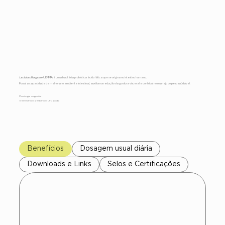
Lactobacillus
gasseri LEMMA
Lactobacillus gasseri
LEMMA
é uma bactéria probiótica ácido lática que se origina no intestino humano.
Possui a capacidade de melhorar o ambiente intestinal, auxilia na redução da gordura visceral e contribui no manejo do peso saúdável.
Posologia sugerida:
690 milhões a 10 bilhões UFC ao dia
Benefícios
Dosagem usual diária
Downloads e Links
Selos e Certificações