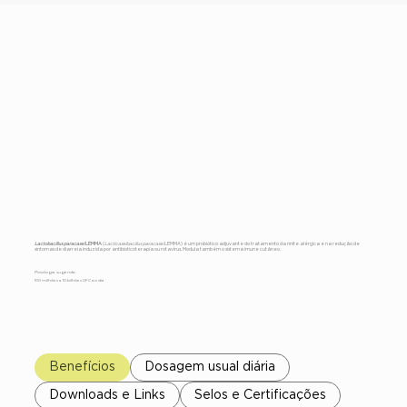
Lactobacillus
paracasei
LEMMA
Lactobacillus paracasei
LEMMA
(
Lacticaseibacillus paracasei
LEMMA) é um probiótico adjuvante do tratamento da rinite alérgica e na redução de
sintomas de diarreia induzida por antibioticoterapia ou rotavírus. Modula também o sistema imune cutâneo.
Posologia sugerida:
100 milhões a 10 bilhões UFC ao dia
Benefícios
Dosagem usual diária
Downloads e Links
Selos e Certificações