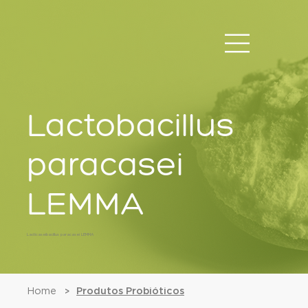
Lactobacillus
paracasei
LEMMA
Lacticaseibacillus paracasei LEMMA
Home
Produtos Probióticos
>