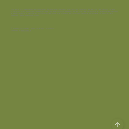
Disclaimer:
Conteúdo dirigido exclusivamente às farmácias magistrais e profissionais habilitados da área da saúde. Possui caráter
informativo e não dispensa da avaliação criteriosa do profissional habilitado da área da saúde, mediante as necessidades individuais
e a prática clínica. A reprodução e divulgação deste material é restrita a profissionais da saúde e não deve ser veiculada em
quaisquer mídias escritas ou digitais.
© 2025 LEMMA SUPPLY - Todos os direitos reservados.
Produced by
Verity Digital