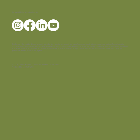
Siga a LEMMA nas Redes Sociais
Disclaimer:
Conteúdo dirigido exclusivamente às farmácias magistrais e profissionais habilitados da área da saúde. Possui caráter
informativo e não dispensa da avaliação criteriosa do profissional habilitado da área da saúde, mediante as necessidades individuais
e a prática clínica. A reprodução e divulgação deste material é restrita a profissionais da saúde e não deve ser veiculada em
quaisquer mídias escritas ou digitais.
© 2025 LEMMA SUPPLY - Todos os direitos reservados.
Produced by
Verity Digital