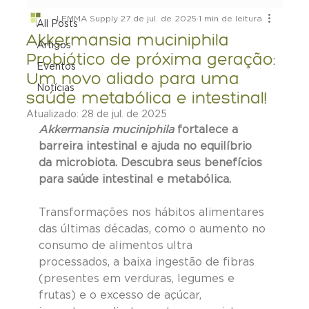
LEMMA Supply
27 de jul. de 2025
1 min de leitura
All Posts
Akkermansia muciniphila
Artigos
Probiótico de próxima geração:
Eventos
Um novo aliado para uma
Notícias
saúde metabólica e intestinal!
Atualizado:
28 de jul. de 2025
Akkermansia muciniphila
 fortalece a 
barreira intestinal e ajuda no equilíbrio 
da microbiota. Descubra seus benefícios 
para saúde intestinal e metabólica.
Transformações nos hábitos alimentares 
das últimas décadas, como o aumento no 
consumo de alimentos ultra 
processados, a baixa ingestão de fibras 
(presentes em verduras, legumes e 
frutas) e o excesso de açúcar, 