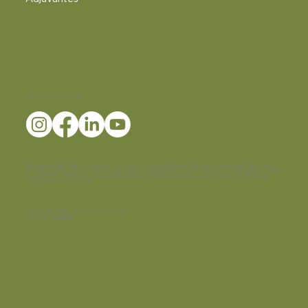
Siga a LEMMA nas Redes Sociais
Disclaimer:
Conteúdo dirigido exclusivamente às farmácias magistrais e profissionais habilitados da área da saúde. Possui caráter
informativo e não dispensa da avaliação criteriosa do profissional habilitado da área da saúde, mediante as necessidades individuais
e a prática clínica. A reprodução e divulgação deste material é restrita a profissionais da saúde e não deve ser veiculada em
quaisquer mídias escritas ou digitais.
© 2025 LEMMA SUPPLY - Todos os direitos reservados.
Produced by
Verity Digital