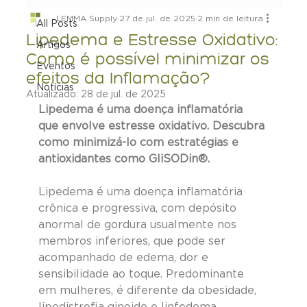
LEMMA Supply
27 de jul. de 2025
2 min de leitura
All Posts
Lipedema e Estresse Oxidativo:
Artigos
Como é possível minimizar os
Eventos
efeitos da Inflamação?
Notícias
Atualizado:
28 de jul. de 2025
Lipedema é uma doença inflamatória 
que envolve estresse oxidativo. Descubra 
como minimizá-lo com estratégias e 
antioxidantes como GliSODin®.
Lipedema é uma doença inflamatória 
crônica e progressiva, com depósito 
anormal de gordura usualmente nos 
membros inferiores, que pode ser 
acompanhado de edema, dor e 
sensibilidade ao toque. Predominante 
em mulheres, é diferente da obesidade, 