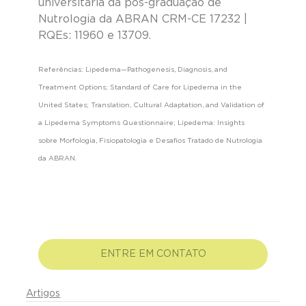
universitária da pós-graduação de 
Nutrologia da ABRAN CRM-CE 17232 | 
RQEs: 11960 e 13709.
Referências: Lipedema—Pathogenesis, Diagnosis, and 
Treatment Options; Standard of Care for Lipedema in the 
United States; Translation, Cultural Adaptation, and Validation of 
a Lipedema Symptoms Questionnaire; Lipedema: Insights 
sobre Morfologia, Fisiopatologia e Desafios Tratado de Nutrologia 
da ABRAN.
ENTRE EM CONTATO
Artigos